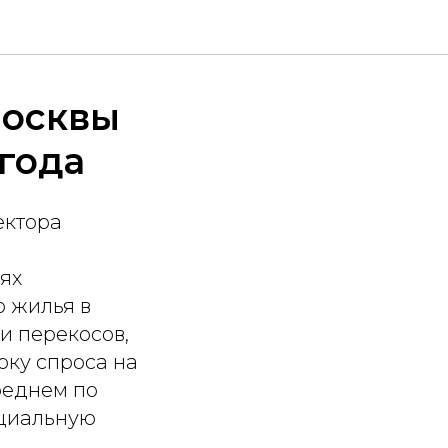
Москвы
 года
ектора
ях
 жилья в
и перекосов,
оку спроса на
реднем по
ициальную