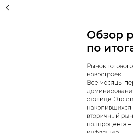
Обзор 
по итог
Рынок готовог
новостроек.
Все месяцы пе
доминирования
столице. Это с
накопившихся н
вторичный рыно
полпроцента –
инфляцию.