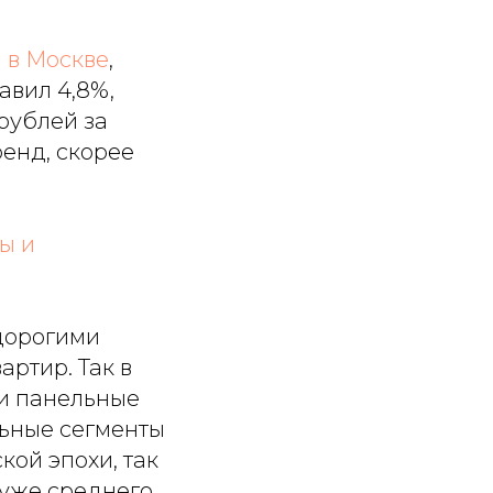
 в Москве
,
авил 4,8%,
рублей за
ренд, скорее
ы и
дорогими
ртир. Так в
ли панельные
льные сегменты
кой эпохи, так
уже среднего.