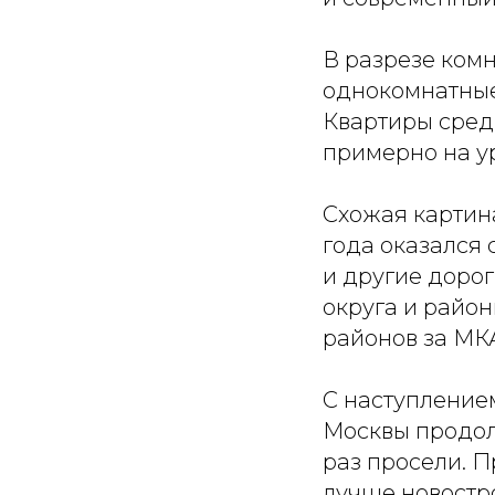
В разрезе ком
однокомнатные
Квартиры сред
примерно на ур
Схожая картина
года оказался 
и другие дорог
округа и район
районов за МК
С наступлением
Москвы продол
раз просели. П
лучше новостро