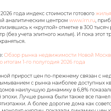
 2026 года индекс стоимости готового
жилья
ый аналитическим центром
www.irn.ru
, приб
изившись к «круглой» отметке в 300 тысяч 
р (без учета элитного жилья). И пока этот т
храняться.
:
Обзор рынка недвижимости Новой Москв
 итогам 1-го полугодия 2026 года
вной прирост цен по-прежнему связан с не
ымыванием с рынка наиболее доступных ква
 домов наилучшую динамику в 6,8% показа
й эпохи. Лучше рынка были также все пане
тиэтажки. А более дорогие дома как советс
 монолит-кирпич, показали динамику цен х